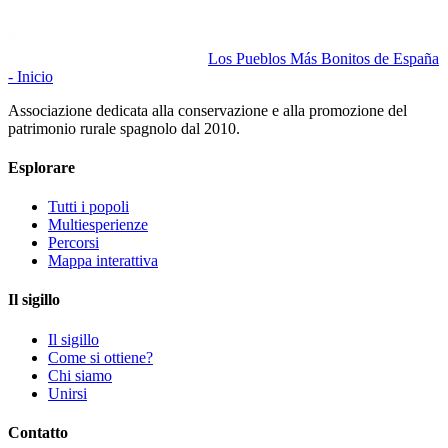
Los Pueblos Más Bonitos de España
- Inicio
Associazione dedicata alla conservazione e alla promozione del
patrimonio rurale spagnolo dal 2010.
Esplorare
Tutti i popoli
Multiesperienze
Percorsi
Mappa interattiva
Il sigillo
Il sigillo
Come si ottiene?
Chi siamo
Unirsi
Contatto