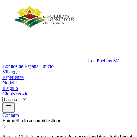
Los Pueblos Más
Bonitos de España - Inicio
Villaggi
Esperienze
Notizie
Il sigillo
Club
Negozio
Contatto
Entrare
Il mio account
Gestione
✨
Prova il Club gratis per 7 giorni
·
Poi prezzo fondatore. Solo fino al