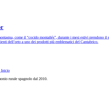
or
 montagna, come il “cocido montañés”, durante i mesi estivi prendono il s
edienti dell’orto a uno dei prodotti più emblematici del Cantabrico.
Inicio
monio rurale spagnolo dal 2010.