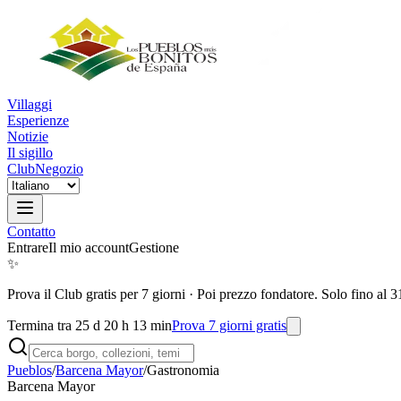
Villaggi
Esperienze
Notizie
Il sigillo
Club
Negozio
Contatto
Entrare
Il mio account
Gestione
✨
Prova il Club gratis per 7 giorni
·
Poi prezzo fondatore. Solo fino al 3
Termina tra 25 d 20 h 13 min
Prova 7 giorni gratis
Pueblos
/
Barcena Mayor
/
Gastronomia
Barcena Mayor