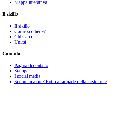
Mappa interattiva
Il sigillo
Il sigillo
Come si ottiene?
Chi siamo
Unirsi
Contatto
Pagina di contatto
Stampa
I social media
Sei un creatore? Entra a far parte della nostra rete