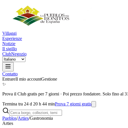
Villaggi
Esperienze
Notizie
Il sigillo
Club
Negozio
Contatto
Entrare
Il mio account
Gestione
✨
Prova il Club gratis per 7 giorni
·
Poi prezzo fondatore. Solo fino al 3
Termina tra 24 d 20 h 44 min
Prova 7 giorni gratis
Pueblos
/
Arties
/
Gastronomia
Arties