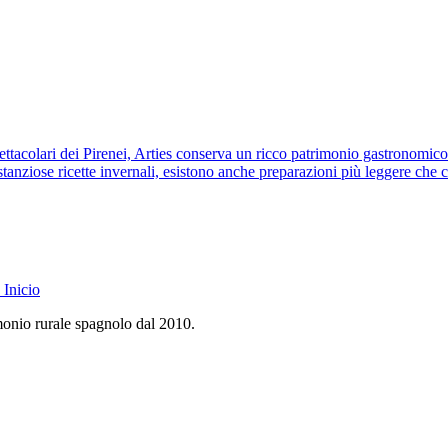
ttacolari dei Pirenei, Arties conserva un ricco patrimonio gastronomico 
stanziose ricette invernali, esistono anche preparazioni più leggere che c
Inicio
monio rurale spagnolo dal 2010.