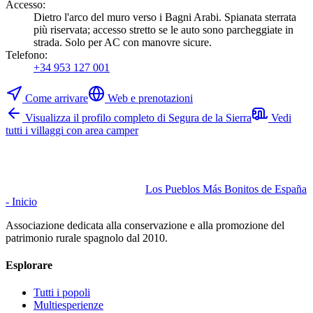
Accesso
:
Dietro l'arco del muro verso i Bagni Arabi. Spianata sterrata
più riservata; accesso stretto se le auto sono parcheggiate in
strada. Solo per AC con manovre sicure.
Telefono
:
+34 953 127 001
Come arrivare
Web e prenotazioni
Visualizza il profilo completo di Segura de la Sierra
Vedi
tutti i villaggi con area camper
Los Pueblos Más Bonitos de España
- Inicio
Associazione dedicata alla conservazione e alla promozione del
patrimonio rurale spagnolo dal 2010.
Esplorare
Tutti i popoli
Multiesperienze