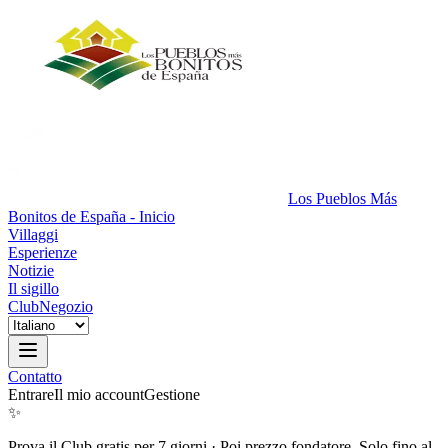
Los Pueblos Más
Bonitos de España - Inicio
Villaggi
Esperienze
Notizie
Il sigillo
Club
Negozio
Contatto
Entrare
Il mio account
Gestione
✨
Prova il Club gratis per 7 giorni
·
Poi prezzo fondatore. Solo fino al