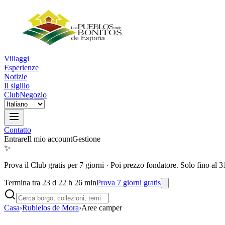
Villaggi
Esperienze
Notizie
Il sigillo
Club
Negozio
Contatto
Entrare
Il mio account
Gestione
✨
Prova il Club gratis per 7 giorni
·
Poi prezzo fondatore. Solo fino al 3
Termina tra 23 d 22 h 26 min
Prova 7 giorni gratis
Casa
›
Rubielos de Mora
›
Aree camper