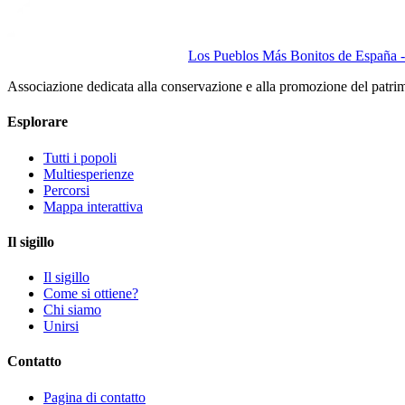
Los Pueblos Más Bonitos de España - 
Associazione dedicata alla conservazione e alla promozione del patri
Esplorare
Tutti i popoli
Multiesperienze
Percorsi
Mappa interattiva
Il sigillo
Il sigillo
Come si ottiene?
Chi siamo
Unirsi
Contatto
Pagina di contatto