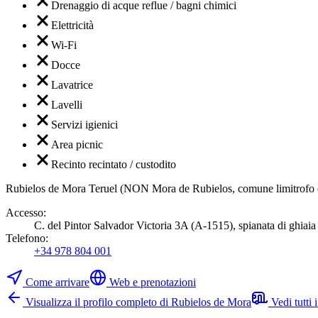
Drenaggio di acque reflue / bagni chimici
Elettricità
Wi-Fi
Docce
Lavatrice
Lavelli
Servizi igienici
Area picnic
Recinto recintato / custodito
Rubielos de Mora Teruel (NON Mora de Rubielos, comune limitrofo co
Accesso
:
C. del Pintor Salvador Victoria 3A (A-1515), spianata di ghiaia 
Telefono
:
+34 978 804 001
Come arrivare
Web e prenotazioni
Visualizza il profilo completo di Rubielos de Mora
Vedi tutti