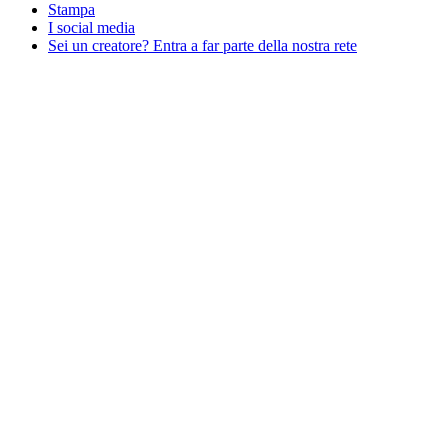
Stampa
I social media
Sei un creatore? Entra a far parte della nostra rete