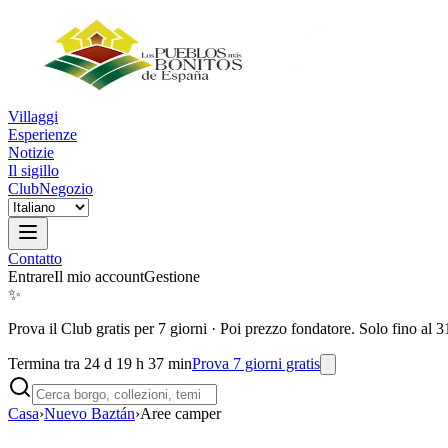
Villaggi
Esperienze
Notizie
Il sigillo
Club
Negozio
Contatto
Entrare
Il mio account
Gestione
✨
Prova il Club gratis per 7 giorni
·
Poi prezzo fondatore. Solo fino al 3
Termina tra 24 d 19 h 37 min
Prova 7 giorni gratis
Casa
›
Nuevo Baztán
›
Aree camper