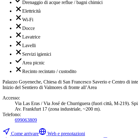
Drenaggio di acque reflue / bagni chimici
Elettricità
Wi-Fi
Docce
Lavatrice
Lavelli
Servizi igienici
Area picnic
Recinto recintato / custodito
Palazzo Goyeneche, Chiesa di San Francesco Saverio e Centro di interpr
Inizio del Sentiero di Valmores di fronte all’Area
Accesso
:
Via Las Eras / Via José de Churriguera (fuori città, M-219). Spi
Av. Frankfurt 17 (zona industriale, ~200 m).
Telefono
:
699063809
Come arrivare
Web e prenotazioni