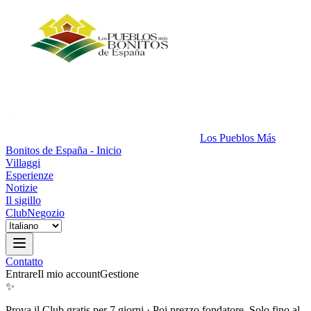
Los Pueblos Más
Bonitos de España - Inicio
Villaggi
Esperienze
Notizie
Il sigillo
Club
Negozio
Contatto
Entrare
Il mio account
Gestione
✨
Prova il Club gratis per 7 giorni
·
Poi prezzo fondatore. Solo fino al