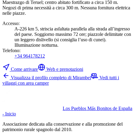
Maestrazgo di Teruel; centro abitato fortificato a circa 150 m.
Negozi di prima necessità a circa 300 m. Nessuna fornitura elettrica
nelle piazze.
Accesso
:
A-226 km 5, striscia asfaltata parallela alla strada all’ingresso
del paese. Soggiorno massimo 72 ore; piazzole delimitate con
un leggero dislivello (si consiglia l’uso di cunei).
Illuminazione notturna.
Telefono
:
+34 964178212
Come arrivare
Web e prenotazioni
Visualizza il profilo completo di Mirambel
Vedi tutti i
villaggi con area camper
Los Pueblos Más Bonitos de España
- Inicio
Associazione dedicata alla conservazione e alla promozione del
patrimonio rurale spagnolo dal 2010.