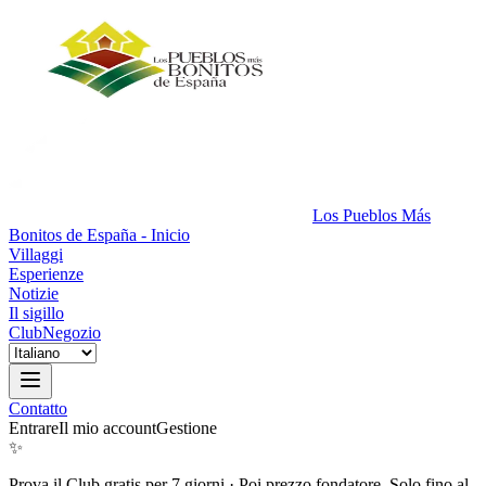
Los Pueblos Más
Bonitos de España - Inicio
Villaggi
Esperienze
Notizie
Il sigillo
Club
Negozio
Contatto
Entrare
Il mio account
Gestione
✨
Prova il Club gratis per 7 giorni
·
Poi prezzo fondatore. Solo fino al