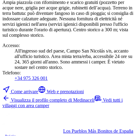
Ampia piazzola con rifornimento e scarico gratuiti (pozzetto per
acque nere, griglia per acque grigie, rubinetti dell’acqua). Terreno in
terra battuta: può diventare fangoso in caso di pioggia; si consiglia di
indossare calzature adeguate. Nessuna fornitura di elettricità né
servizi igienici nell'area (servizi igienici disponibili presso l'ufficio
turistico durante l'orario di apertura). Centro storico a 300 m; vista
sul complesso storico.
Accesso
:
All'ingresso sud del paese, Campo San Nicolás s/n, accanto
all'ufficio turistico. Area mista terra/erba, accessibile 24 ore su
24, 365 giorni all'anno. Sono ammessi i camper. È vietato
sostare nel centro storico.
Telefono
:
+34 975 326 001
Come arrivare
Web e prenotazioni
Visualizza il profilo completo di Medinaceli
Vedi tutti i
villaggi con area camper
Los Pueblos Más Bonitos de España