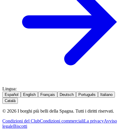
Lingua
:
Español
English
Français
Deutsch
Português
Italiano
Català
© 2026 I borghi più belli della Spagna. Tutti i diritti riservati.
Condizioni del Club
Condizioni commerciali
La privacy
Avviso
legale
Biscotti