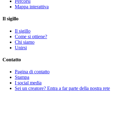
Percorsi
Mappa interattiva
Il sigillo
Il sigillo
Come si ottiene?
Chi siamo
Unirsi
Contatto
Pagina di contatto
Stampa
I social media
Sei un creatore? Entra a far parte della nostra rete