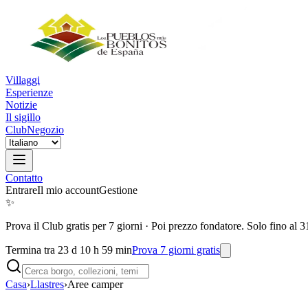
Villaggi
Esperienze
Notizie
Il sigillo
Club
Negozio
Contatto
Entrare
Il mio account
Gestione
✨
Prova il Club gratis per 7 giorni
·
Poi prezzo fondatore. Solo fino al 3
Termina tra 23 d 10 h 59 min
Prova 7 giorni gratis
Casa
›
Llastres
›
Aree camper