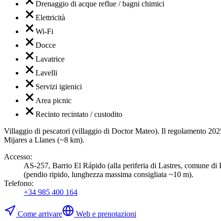
Drenaggio di acque reflue / bagni chimici
Elettricità
Wi-Fi
Docce
Lavatrice
Lavelli
Servizi igienici
Area picnic
Recinto recintato / custodito
Villaggio di pescatori (villaggio di Doctor Mateo). Il regolamento 2025 
Mijares a Llanes (~8 km).
Accesso
:
AS-257, Barrio El Rápido (alla periferia di Lastres, comune di
(pendio ripido, lunghezza massima consigliata ~10 m).
Telefono
:
+34 985 400 164
Come arrivare
Web e prenotazioni