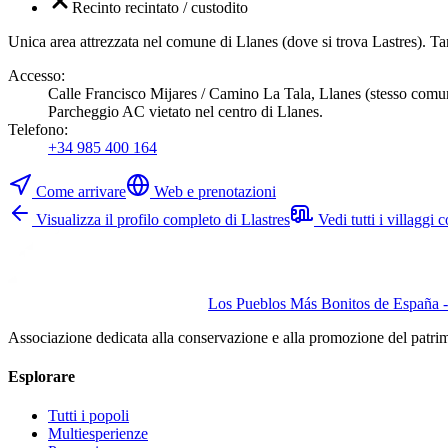
Recinto recintato / custodito
Unica area attrezzata nel comune di Llanes (dove si trova Lastres). Tar
Accesso
:
Calle Francisco Mijares / Camino La Tala, Llanes (stesso comun
Parcheggio AC vietato nel centro di Llanes.
Telefono
:
+34 985 400 164
Come arrivare
Web e prenotazioni
Visualizza il profilo completo di Llastres
Vedi tutti i villaggi
Los Pueblos Más Bonitos de España - 
Associazione dedicata alla conservazione e alla promozione del patri
Esplorare
Tutti i popoli
Multiesperienze