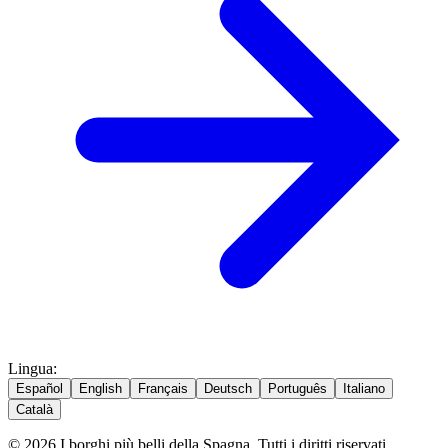
Lingua
:
Español
English
Français
Deutsch
Português
Italiano
Català
© 2026 I borghi più belli della Spagna. Tutti i diritti riservati.