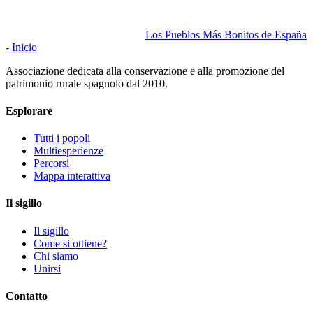
Los Pueblos Más Bonitos de España
- Inicio
Associazione dedicata alla conservazione e alla promozione del
patrimonio rurale spagnolo dal 2010.
Esplorare
Tutti i popoli
Multiesperienze
Percorsi
Mappa interattiva
Il sigillo
Il sigillo
Come si ottiene?
Chi siamo
Unirsi
Contatto