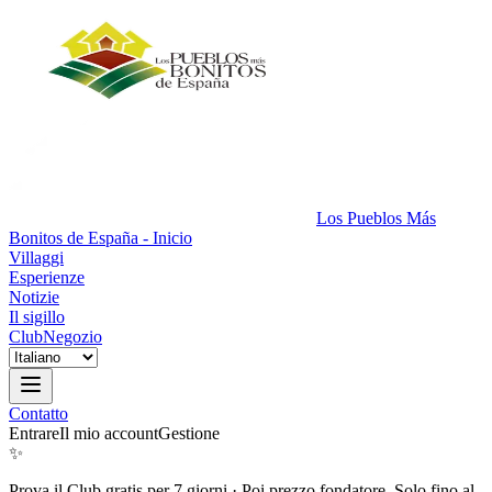
Los Pueblos Más
Bonitos de España - Inicio
Villaggi
Esperienze
Notizie
Il sigillo
Club
Negozio
Contatto
Entrare
Il mio account
Gestione
✨
Prova il Club gratis per 7 giorni
·
Poi prezzo fondatore. Solo fino al