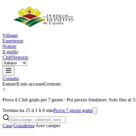
Villaggi
Esperienze
Notizie
Il sigillo
Club
Negozio
Contatto
Entrare
Il mio account
Gestione
✨
Prova il Club gratis per 7 giorni
·
Poi prezzo fondatore. Solo fino al 3
Termina tra 25 d 1 h 6 min
Prova 7 giorni gratis
Casa
›
Grazalema
›
Aree camper