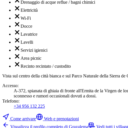
Drenaggio di acque reflue / bagni chimici
Elettricità
Wi-Fi
Docce
Lavatrice
Lavelli
Servizi igienici
Area picnic
Recinto recintato / custodito
Vista sul centro della città bianca e sul Parco Naturale della Sierra d
Accesso
:
A-372, spianata di ghiaia di fronte all'Ermita de la Virgen de lo
sconnesso e rumori occasionali dovuti a dossi.
Telefono
:
+34 956 132 225
Come arrivare
Web e prenotazioni
Visualizza il profilo completo di Grazalema
Vedi tutti i villa