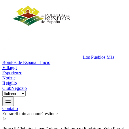
Los Pueblos Más
Bonitos de España - Inicio
Villaggi
Esperienze
Notizie
Il sigillo
Club
Negozio
Contatto
Entrare
Il mio account
Gestione
✨
Prova il Club gratis per 7 giorni
·
Poi prezzo fondatore. Solo fino al