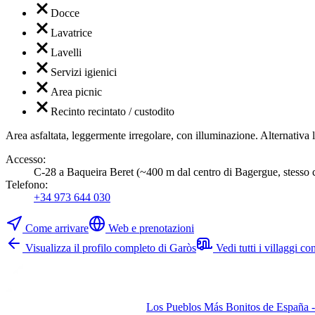
Docce
Lavatrice
Lavelli
Servizi igienici
Area picnic
Recinto recintato / custodito
Area asfaltata, leggermente irregolare, con illuminazione. Alternativa l
Accesso
:
C-28 a Baqueira Beret (~400 m dal centro di Bagergue, stesso c
Telefono
:
+34 973 644 030
Come arrivare
Web e prenotazioni
Visualizza il profilo completo di Garòs
Vedi tutti i villaggi c
Los Pueblos Más Bonitos de España - 