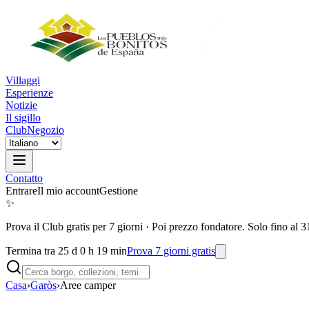
Villaggi
Esperienze
Notizie
Il sigillo
Club
Negozio
Contatto
Entrare
Il mio account
Gestione
✨
Prova il Club gratis per 7 giorni
·
Poi prezzo fondatore. Solo fino al 3
Termina tra 25 d 0 h 19 min
Prova 7 giorni gratis
Casa
›
Garòs
›
Aree camper