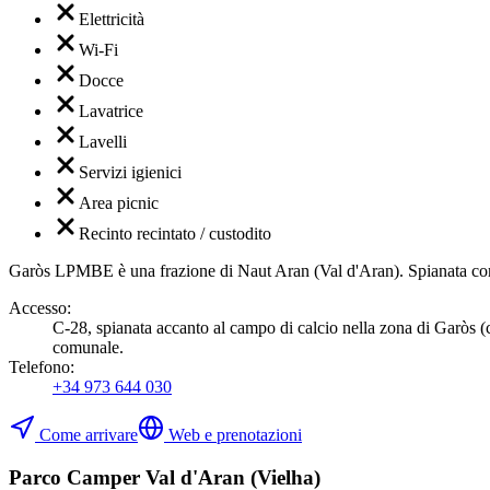
Elettricità
Wi-Fi
Docce
Lavatrice
Lavelli
Servizi igienici
Area picnic
Recinto recintato / custodito
Garòs LPMBE è una frazione di Naut Aran (Val d'Aran). Spianata comu
Accesso
:
C-28, spianata accanto al campo di calcio nella zona di Garòs (
comunale.
Telefono
:
+34 973 644 030
Come arrivare
Web e prenotazioni
Parco Camper Val d'Aran (Vielha)