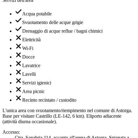
Servizi dell'area
Acqua potabile
Svuotamento delle acque grigie
Drenaggio di acque reflue / bagni chimici
Elettricità
Wi-Fi
Docce
Lavatrice
Lavelli
Servizi igienici
Area picnic
Recinto recintato / custodito
L'unica area con svuotamento/riempimento nel comune di Astorga.
Base per visitare Castrillo (LE-142, 6 km). Eliporto adiacente
(attività diurna occasionale).
Accesso
:
Ctra. Sanabria 114, accanto all'arena di Astorga. Spianata a