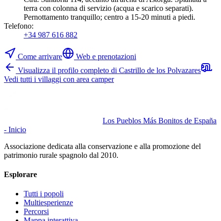
terra con colonna di servizio (acqua e scarico separati).
Pernottamento tranquillo; centro a 15-20 minuti a piedi.
Telefono
:
+34 987 616 882
Come arrivare
Web e prenotazioni
Visualizza il profilo completo di Castrillo de los Polvazares
Vedi tutti i villaggi con area camper
Los Pueblos Más Bonitos de España
- Inicio
Associazione dedicata alla conservazione e alla promozione del
patrimonio rurale spagnolo dal 2010.
Esplorare
Tutti i popoli
Multiesperienze
Percorsi
Mappa interattiva