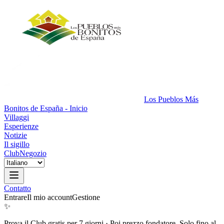
Los Pueblos Más
Bonitos de España - Inicio
Villaggi
Esperienze
Notizie
Il sigillo
Club
Negozio
Contatto
Entrare
Il mio account
Gestione
✨
Prova il Club gratis per 7 giorni
·
Poi prezzo fondatore. Solo fino al