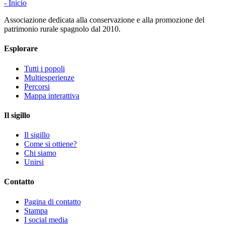
- Inicio
Associazione dedicata alla conservazione e alla promozione del
patrimonio rurale spagnolo dal 2010.
Esplorare
Tutti i popoli
Multiesperienze
Percorsi
Mappa interattiva
Il sigillo
Il sigillo
Come si ottiene?
Chi siamo
Unirsi
Contatto
Pagina di contatto
Stampa
I social media