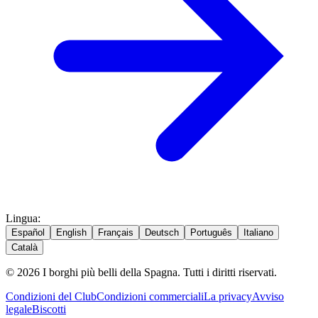
Lingua
:
Español
English
Français
Deutsch
Português
Italiano
Català
© 2026 I borghi più belli della Spagna. Tutti i diritti riservati.
Condizioni del Club
Condizioni commerciali
La privacy
Avviso
legale
Biscotti