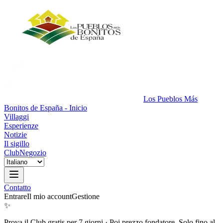
Los Pueblos Más
Bonitos de España - Inicio
Villaggi
Esperienze
Notizie
Il sigillo
Club
Negozio
Contatto
Entrare
Il mio account
Gestione
✨
Prova il Club gratis per 7 giorni
·
Poi prezzo fondatore. Solo fino al