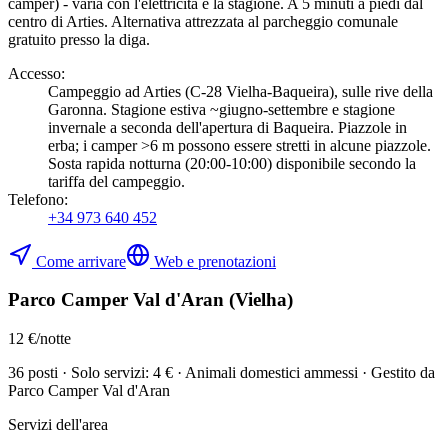
camper) - varia con l'elettricità e la stagione. A 5 minuti a piedi dal
centro di Arties. Alternativa attrezzata al parcheggio comunale
gratuito presso la diga.
Accesso
:
Campeggio ad Arties (C-28 Vielha-Baqueira), sulle rive della
Garonna. Stagione estiva ~giugno-settembre e stagione
invernale a seconda dell'apertura di Baqueira. Piazzole in
erba; i camper >6 m possono essere stretti in alcune piazzole.
Sosta rapida notturna (20:00-10:00) disponibile secondo la
tariffa del campeggio.
Telefono
:
+34 973 640 452
Come arrivare
Web e prenotazioni
Parco Camper Val d'Aran (Vielha)
12 €/notte
36 posti · Solo servizi: 4 € · Animali domestici ammessi · Gestito da
Parco Camper Val d'Aran
Servizi dell'area