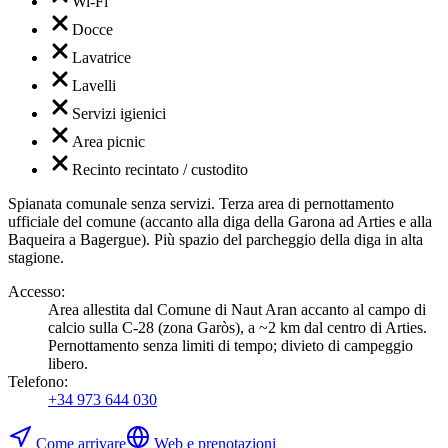
Wi-Fi
Docce
Lavatrice
Lavelli
Servizi igienici
Area picnic
Recinto recintato / custodito
Spianata comunale senza servizi. Terza area di pernottamento
ufficiale del comune (accanto alla diga della Garona ad Arties e alla
Baqueira a Bagergue). Più spazio del parcheggio della diga in alta
stagione.
Accesso
:
Area allestita dal Comune di Naut Aran accanto al campo di
calcio sulla C-28 (zona Garòs), a ~2 km dal centro di Arties.
Pernottamento senza limiti di tempo; divieto di campeggio
libero.
Telefono
:
+34 973 644 030
Come arrivare
Web e prenotazioni