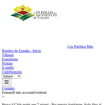
Los Pueblos Más
Bonitos de España - Inicio
Villaggi
Esperienze
Notizie
Il sigillo
Club
Negozio
Contatto
Entrare
Il mio account
Gestione
✨
Prova il Club gratis per 7 giorni
·
Poi prezzo fondatore. Solo fino al