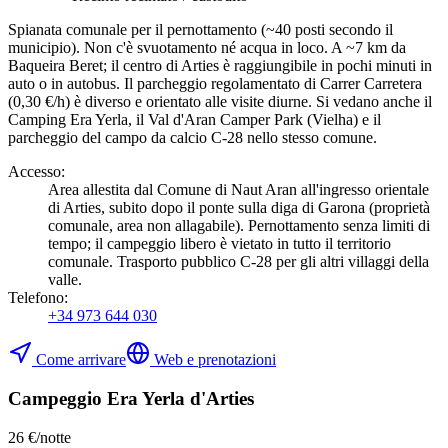
Spianata comunale per il pernottamento (~40 posti secondo il
municipio). Non c'è svuotamento né acqua in loco. A ~7 km da
Baqueira Beret; il centro di Arties è raggiungibile in pochi minuti in
auto o in autobus. Il parcheggio regolamentato di Carrer Carretera
(0,30 €/h) è diverso e orientato alle visite diurne. Si vedano anche il
Camping Era Yerla, il Val d'Aran Camper Park (Vielha) e il
parcheggio del campo da calcio C-28 nello stesso comune.
Accesso
:
Area allestita dal Comune di Naut Aran all'ingresso orientale
di Arties, subito dopo il ponte sulla diga di Garona (proprietà
comunale, area non allagabile). Pernottamento senza limiti di
tempo; il campeggio libero è vietato in tutto il territorio
comunale. Trasporto pubblico C-28 per gli altri villaggi della
valle.
Telefono
:
+34 973 644 030
Come arrivare
Web e prenotazioni
Campeggio Era Yerla d'Arties
26 €/notte