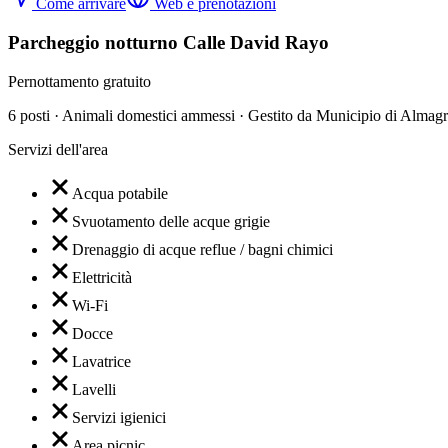
Come arrivare
Web e prenotazioni
Parcheggio notturno Calle David Rayo
Pernottamento gratuito
6 posti · Animali domestici ammessi · Gestito da Municipio di Almag
Servizi dell'area
Acqua potabile
Svuotamento delle acque grigie
Drenaggio di acque reflue / bagni chimici
Elettricità
Wi-Fi
Docce
Lavatrice
Lavelli
Servizi igienici
Area picnic