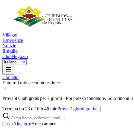
Villaggi
Esperienze
Notizie
Il sigillo
Club
Negozio
Contatto
Entrare
Il mio account
Gestione
✨
Prova il Club gratis per 7 giorni
·
Poi prezzo fondatore. Solo fino al 3
Termina tra 23 d 10 h 46 min
Prova 7 giorni gratis
Casa
›
Almagro
›
Aree camper