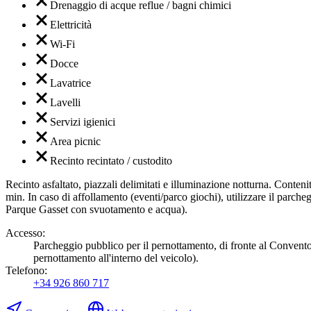
Drenaggio di acque reflue / bagni chimici
Elettricità
Wi-Fi
Docce
Lavatrice
Lavelli
Servizi igienici
Area picnic
Recinto recintato / custodito
Recinto asfaltato, piazzali delimitati e illuminazione notturna. Cont
min. In caso di affollamento (eventi/parco giochi), utilizzare il par
Parque Gasset con svuotamento e acqua).
Accesso
:
Parcheggio pubblico per il pernottamento, di fronte al Convento
pernottamento all'interno del veicolo).
Telefono
:
+34 926 860 717