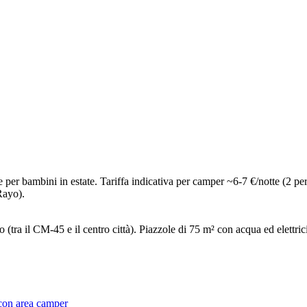
per bambini in estate. Tariffa indicativa per camper ~6-7 €/notte (2 pers
Rayo).
 (tra il CM-45 e il centro città). Piazzole di 75 m² con acqua ed elettric
i con area camper