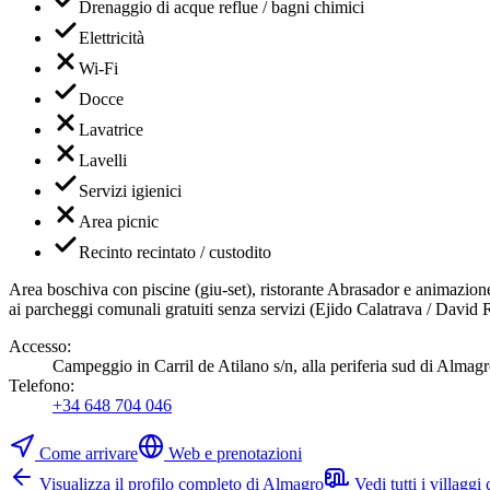
Drenaggio di acque reflue / bagni chimici
Elettricità
Wi-Fi
Docce
Lavatrice
Lavelli
Servizi igienici
Area picnic
Recinto recintato / custodito
Area boschiva con piscine (giu-set), ristorante Abrasador e animazione 
ai parcheggi comunali gratuiti senza servizi (Ejido Calatrava / David 
Accesso
:
Campeggio in Carril de Atilano s/n, alla periferia sud di Almagro
Telefono
:
+34 648 704 046
Come arrivare
Web e prenotazioni
Visualizza il profilo completo di Almagro
Vedi tutti i villagg