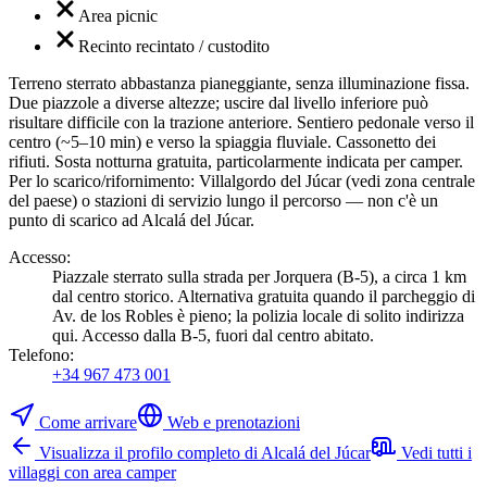
Area picnic
Recinto recintato / custodito
Terreno sterrato abbastanza pianeggiante, senza illuminazione fissa.
Due piazzole a diverse altezze; uscire dal livello inferiore può
risultare difficile con la trazione anteriore. Sentiero pedonale verso il
centro (~5–10 min) e verso la spiaggia fluviale. Cassonetto dei
rifiuti. Sosta notturna gratuita, particolarmente indicata per camper.
Per lo scarico/rifornimento: Villalgordo del Júcar (vedi zona centrale
del paese) o stazioni di servizio lungo il percorso — non c'è un
punto di scarico ad Alcalá del Júcar.
Accesso
:
Piazzale sterrato sulla strada per Jorquera (B-5), a circa 1 km
dal centro storico. Alternativa gratuita quando il parcheggio di
Av. de los Robles è pieno; la polizia locale di solito indirizza
qui. Accesso dalla B-5, fuori dal centro abitato.
Telefono
:
+34 967 473 001
Come arrivare
Web e prenotazioni
Visualizza il profilo completo di Alcalá del Júcar
Vedi tutti i
villaggi con area camper