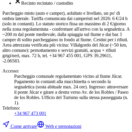
Recinto recintato / custodito
Parcheggio misto (auto e camper), asfaltato e livellato, un po' di
ombra laterale. Tariffa comunicata dai camperisti nel 2026: 6 €/24 h
(solo in contanti). Lo statuto storico fissa un massimo di 2 €/giorno
nella zona regolamentata - confermare all'arrivo con la segnaletica. A
~200 m dal ponte medievale, dalla spiaggia sul fiume e dai bar. I
camper di solito parcheggiano in fondo al fiume. Cestini per i rifiuti.
Area attrezzata verificata più vicina: Villalgordo del Júcar (~50 km,
altro comune): pernottamento e servizi gratuiti, acqua + rifiuti
grigi/neri, max. 72 h, tel. +34 967 455 001, GPS 39.29611,
-2.06583.
Accesso
:
Parcheggio comunale regolamentato vicino al fiume Júcar.
Pagamento in contanti alla macchinetta o secondo la
segnaletica (sosta abituale max. 24 ore). Ingresso: attraversare
il ponte Júcar e girare a destra verso Av. de los Robles / Paseo
de los Robles. Ufficio del Turismo sulla stessa passeggiata (n.
1).
Telefono
:
+34 967 473 001
Come arrivare
Web e prenotazioni