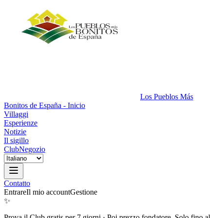
Los Pueblos Más
Bonitos de España - Inicio
Villaggi
Esperienze
Notizie
Il sigillo
Club
Negozio
Contatto
Entrare
Il mio account
Gestione
✨
Prova il Club gratis per 7 giorni
·
Poi prezzo fondatore. Solo fino al