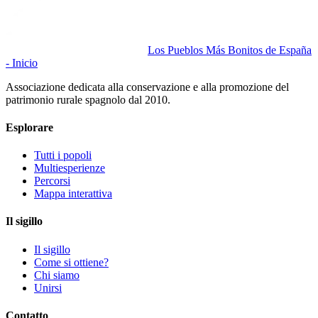
Los Pueblos Más Bonitos de España
- Inicio
Associazione dedicata alla conservazione e alla promozione del
patrimonio rurale spagnolo dal 2010.
Esplorare
Tutti i popoli
Multiesperienze
Percorsi
Mappa interattiva
Il sigillo
Il sigillo
Come si ottiene?
Chi siamo
Unirsi
Contatto