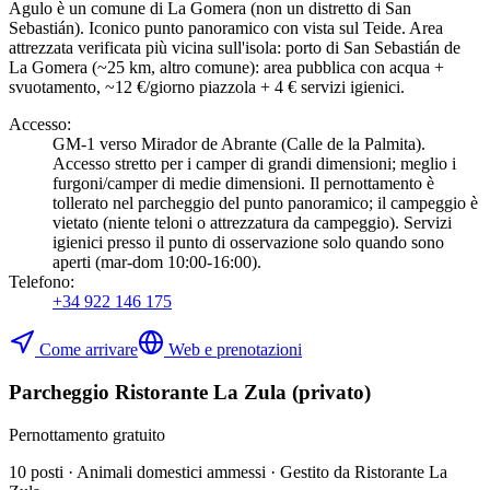
Agulo è un comune di La Gomera (non un distretto di San
Sebastián). Iconico punto panoramico con vista sul Teide. Area
attrezzata verificata più vicina sull'isola: porto di San Sebastián de
La Gomera (~25 km, altro comune): area pubblica con acqua +
svuotamento, ~12 €/giorno piazzola + 4 € servizi igienici.
Accesso
:
GM-1 verso Mirador de Abrante (Calle de la Palmita).
Accesso stretto per i camper di grandi dimensioni; meglio i
furgoni/camper di medie dimensioni. Il pernottamento è
tollerato nel parcheggio del punto panoramico; il campeggio è
vietato (niente teloni o attrezzatura da campeggio). Servizi
igienici presso il punto di osservazione solo quando sono
aperti (mar-dom 10:00-16:00).
Telefono
:
+34 922 146 175
Come arrivare
Web e prenotazioni
Parcheggio Ristorante La Zula (privato)
Pernottamento gratuito
10 posti · Animali domestici ammessi · Gestito da Ristorante La