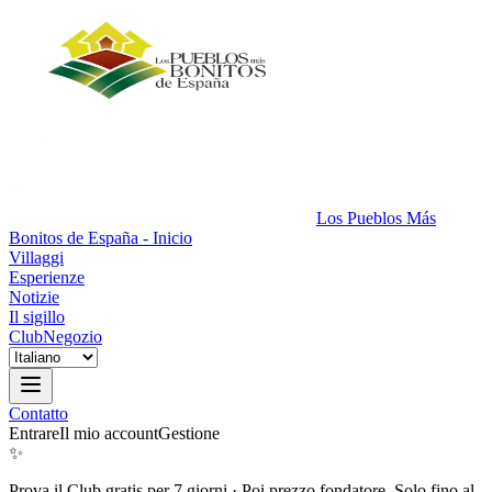
Los Pueblos Más
Bonitos de España - Inicio
Villaggi
Esperienze
Notizie
Il sigillo
Club
Negozio
Contatto
Entrare
Il mio account
Gestione
✨
Prova il Club gratis per 7 giorni
·
Poi prezzo fondatore. Solo fino al