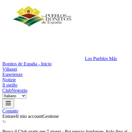
Los Pueblos Más
Bonitos de España - Inicio
Villaggi
Esperienze
Notizie
Il sigillo
Club
Negozio
Contatto
Entrare
Il mio account
Gestione
✨
Prova il Club gratis per 7 giorni
·
Poi prezzo fondatore. Solo fino al