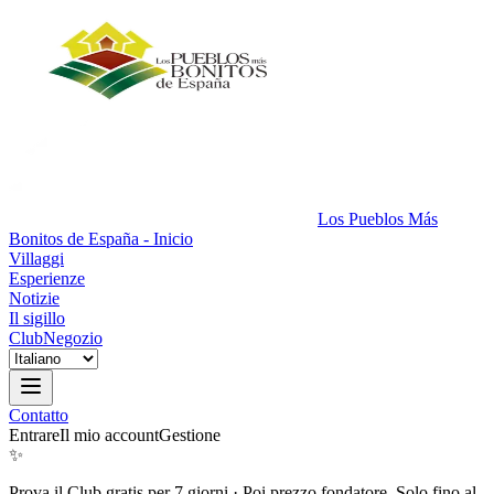
Los Pueblos Más
Bonitos de España - Inicio
Villaggi
Esperienze
Notizie
Il sigillo
Club
Negozio
Contatto
Entrare
Il mio account
Gestione
✨
Prova il Club gratis per 7 giorni
·
Poi prezzo fondatore. Solo fino al