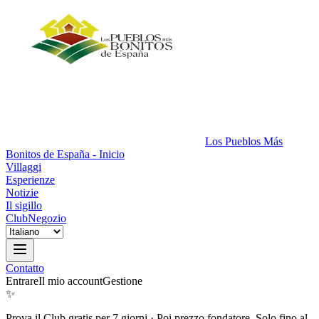
Los Pueblos Más
Bonitos de España - Inicio
Villaggi
Esperienze
Notizie
Il sigillo
Club
Negozio
Contatto
Entrare
Il mio account
Gestione
✨
Prova il Club gratis per 7 giorni
·
Poi prezzo fondatore. Solo fino al