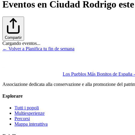
Eventos en
Ciudad Rodrigo
este
Compartir
Cargando eventos...
← Volver a Planifica tu fin de semana
Los Pueblos Más Bonitos de España - 
Associazione dedicata alla conservazione e alla promozione del patri
Esplorare
Tutti i popoli
Multiesperienze
Percorsi
Mappa interattiva