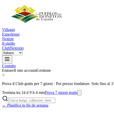
Villaggi
Esperienze
Notizie
Il sigillo
Club
Negozio
Contatto
Entrare
Il mio account
Gestione
✨
Prova il Club gratis per 7 giorni
·
Poi prezzo fondatore. Solo fino al 3
Termina tra 24 d 9 h 4 min
Prova 7 giorni gratis
← Planifica tu fin de semana