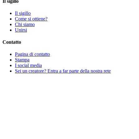
Il sigillo
Il sigillo
Come si ottiene?
Chi siamo
Unirsi
Contatto
Pagina di contatto
Stampa
I social media
Sei un creatore? Entra a far parte della nostra rete