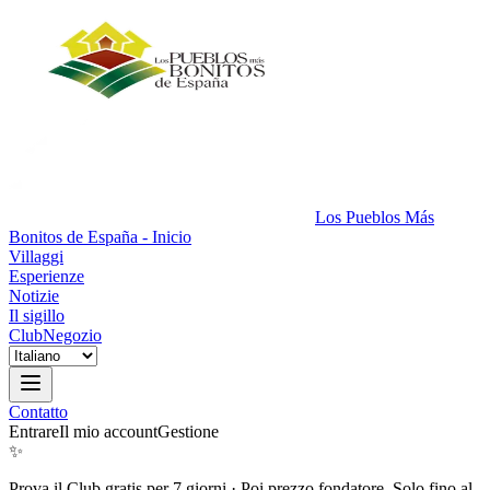
Los Pueblos Más
Bonitos de España - Inicio
Villaggi
Esperienze
Notizie
Il sigillo
Club
Negozio
Contatto
Entrare
Il mio account
Gestione
✨
Prova il Club gratis per 7 giorni
·
Poi prezzo fondatore. Solo fino al