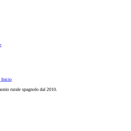
e
Inicio
monio rurale spagnolo dal 2010.