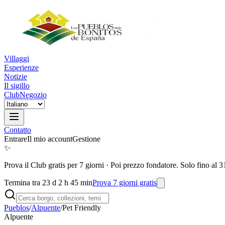
Villaggi
Esperienze
Notizie
Il sigillo
Club
Negozio
Contatto
Entrare
Il mio account
Gestione
✨
Prova il Club gratis per 7 giorni
·
Poi prezzo fondatore. Solo fino al 3
Termina tra 23 d 2 h 45 min
Prova 7 giorni gratis
Pueblos
/
Alpuente
/
Pet Friendly
Alpuente