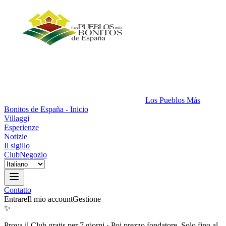
Los Pueblos Más
Bonitos de España - Inicio
Villaggi
Esperienze
Notizie
Il sigillo
Club
Negozio
Contatto
Entrare
Il mio account
Gestione
✨
Prova il Club gratis per 7 giorni
·
Poi prezzo fondatore. Solo fino al