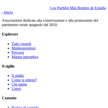
Los Pueblos Más Bonitos de España
- Inicio
Associazione dedicata alla conservazione e alla promozione del
patrimonio rurale spagnolo dal 2010.
Esplorare
Tutti i popoli
Multiesperienze
Percorsi
Mappa interattiva
Il sigillo
Il sigillo
Come si ottiene?
Chi siamo
Unirsi
Contatto
Pagina di contatto