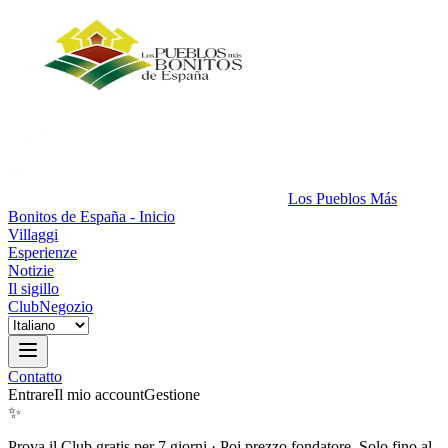
Los Pueblos Más
Bonitos de España - Inicio
Villaggi
Esperienze
Notizie
Il sigillo
Club
Negozio
Contatto
Entrare
Il mio account
Gestione
✨
Prova il Club gratis per 7 giorni
·
Poi prezzo fondatore. Solo fino al