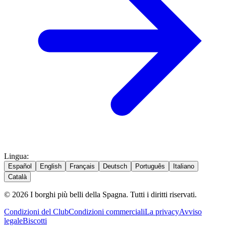
Lingua
:
Español
English
Français
Deutsch
Português
Italiano
Català
© 2026 I borghi più belli della Spagna. Tutti i diritti riservati.
Condizioni del Club
Condizioni commerciali
La privacy
Avviso
legale
Biscotti