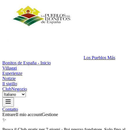
Los Pueblos Más
Bonitos de España - Inicio
Villaggi
Esperienze
Notizie
Il sigillo
Club
Negozio
Contatto
Entrare
Il mio account
Gestione
✨
Prova il Club gratis per 7 giorni
·
Poi prezzo fondatore. Solo fino al