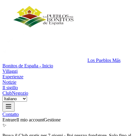
Los Pueblos Más
Bonitos de España - Inicio
Villaggi
Esperienze
Notizie
Il sigillo
Club
Negozio
Contatto
Entrare
Il mio account
Gestione
✨
Prova il Club gratis per 7 giorni
·
Poi prezzo fondatore. Solo fino al