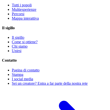
Tutti i popoli
Multiesperienze
Percorsi
Mappa interattiva
Il sigillo
Il sigillo
Come si ottiene?
Chi siamo
Unirsi
Contatto
Pagina di contatto
Stampa
I social media
Sei un creatore? Entra a far parte della nostra rete