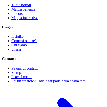
Tutti i popoli
Multiesperienze
Percorsi
Mappa interattiva
Il sigillo
Il sigillo
Come si ottiene?
Chi siamo
Unirsi
Contatto
Pagina di contatto
Stampa
I social media
Sei un creatore? Entra a far parte della nostra rete