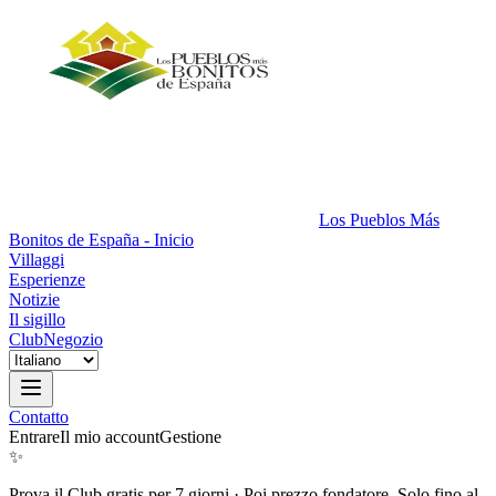
Los Pueblos Más
Bonitos de España - Inicio
Villaggi
Esperienze
Notizie
Il sigillo
Club
Negozio
Contatto
Entrare
Il mio account
Gestione
✨
Prova il Club gratis per 7 giorni
·
Poi prezzo fondatore. Solo fino al