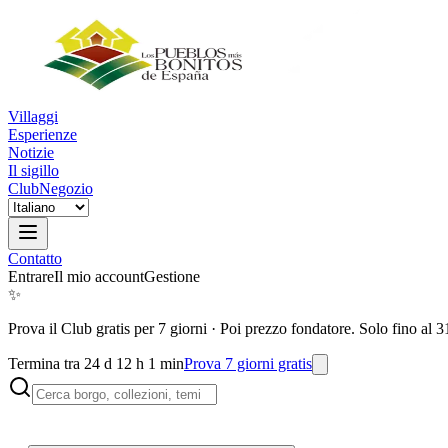
Villaggi
Esperienze
Notizie
Il sigillo
Club
Negozio
Contatto
Entrare
Il mio account
Gestione
✨
Prova il Club gratis per 7 giorni
·
Poi prezzo fondatore. Solo fino al 3
Termina tra 24 d 12 h 1 min
Prova 7 giorni gratis