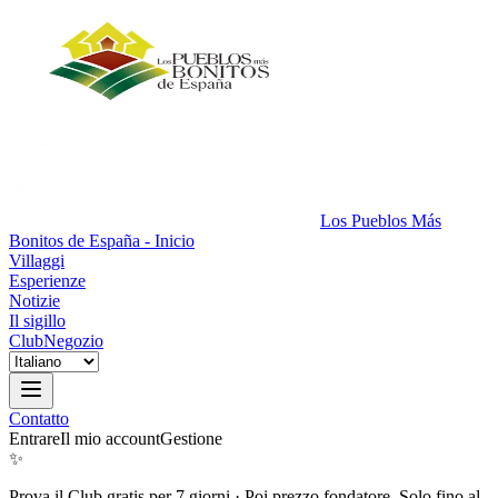
Los Pueblos Más
Bonitos de España - Inicio
Villaggi
Esperienze
Notizie
Il sigillo
Club
Negozio
Contatto
Entrare
Il mio account
Gestione
✨
Prova il Club gratis per 7 giorni
·
Poi prezzo fondatore. Solo fino al