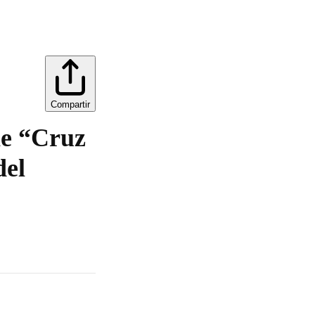
Compartir
ne “Cruz
del