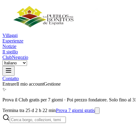
Villaggi
Esperienze
Notizie
Il sigillo
Club
Negozio
Contatto
Entrare
Il mio account
Gestione
✨
Prova il Club gratis per 7 giorni
·
Poi prezzo fondatore. Solo fino al 3
Termina tra 25 d 2 h 22 min
Prova 7 giorni gratis