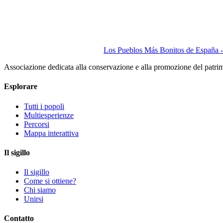
Los Pueblos Más Bonitos de España - 
Associazione dedicata alla conservazione e alla promozione del patri
Esplorare
Tutti i popoli
Multiesperienze
Percorsi
Mappa interattiva
Il sigillo
Il sigillo
Come si ottiene?
Chi siamo
Unirsi
Contatto