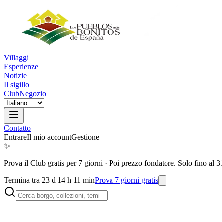
Villaggi
Esperienze
Notizie
Il sigillo
Club
Negozio
Contatto
Entrare
Il mio account
Gestione
✨
Prova il Club gratis per 7 giorni
·
Poi prezzo fondatore. Solo fino al 3
Termina tra 23 d 14 h 11 min
Prova 7 giorni gratis