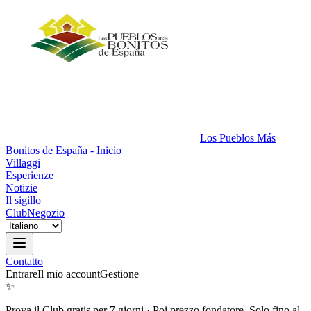
Los Pueblos Más
Bonitos de España - Inicio
Villaggi
Esperienze
Notizie
Il sigillo
Club
Negozio
Contatto
Entrare
Il mio account
Gestione
✨
Prova il Club gratis per 7 giorni
·
Poi prezzo fondatore. Solo fino al