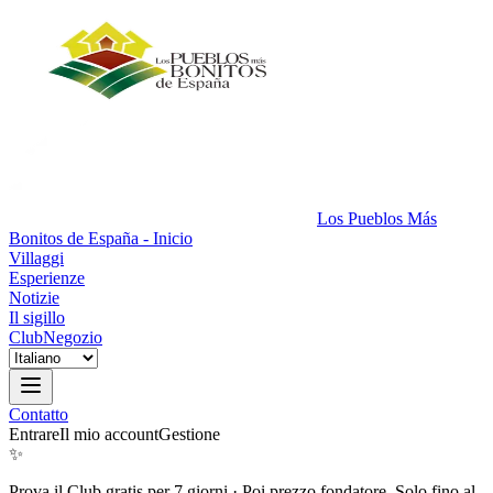
Los Pueblos Más
Bonitos de España - Inicio
Villaggi
Esperienze
Notizie
Il sigillo
Club
Negozio
Contatto
Entrare
Il mio account
Gestione
✨
Prova il Club gratis per 7 giorni
·
Poi prezzo fondatore. Solo fino al