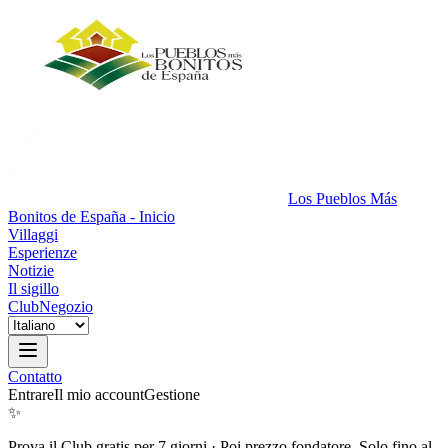
Los Pueblos Más
Bonitos de España - Inicio
Villaggi
Esperienze
Notizie
Il sigillo
Club
Negozio
Contatto
Entrare
Il mio account
Gestione
✨
Prova il Club gratis per 7 giorni
·
Poi prezzo fondatore. Solo fino al