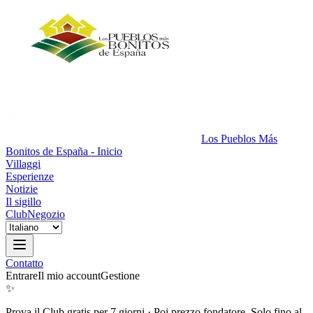
Los Pueblos Más
Bonitos de España - Inicio
Villaggi
Esperienze
Notizie
Il sigillo
Club
Negozio
Contatto
Entrare
Il mio account
Gestione
✨
Prova il Club gratis per 7 giorni
·
Poi prezzo fondatore. Solo fino al