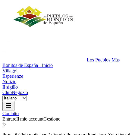
Los Pueblos Más
Bonitos de España - Inicio
Villaggi
Esperienze
Notizie
Il sigillo
Club
Negozio
Contatto
Entrare
Il mio account
Gestione
✨
Prova il Club gratis per 7 giorni
·
Poi prezzo fondatore. Solo fino al