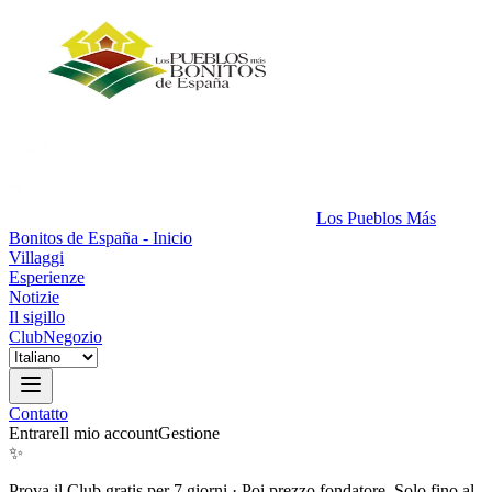
Los Pueblos Más
Bonitos de España - Inicio
Villaggi
Esperienze
Notizie
Il sigillo
Club
Negozio
Contatto
Entrare
Il mio account
Gestione
✨
Prova il Club gratis per 7 giorni
·
Poi prezzo fondatore. Solo fino al