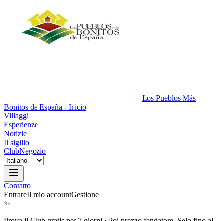
Los Pueblos Más
Bonitos de España - Inicio
Villaggi
Esperienze
Notizie
Il sigillo
Club
Negozio
Contatto
Entrare
Il mio account
Gestione
✨
Prova il Club gratis per 7 giorni
·
Poi prezzo fondatore. Solo fino al