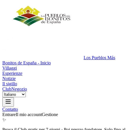
Los Pueblos Más
Bonitos de España - Inicio
Villaggi
Esperienze
Notizie
Il sigillo
Club
Negozio
Contatto
Entrare
Il mio account
Gestione
✨
Prova il Club gratis per 7 giorni
·
Poi prezzo fondatore. Solo fino al