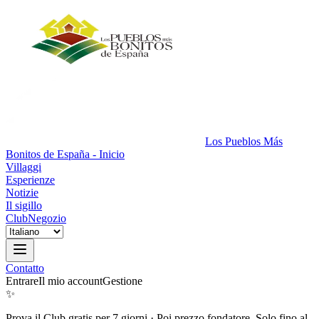
Los Pueblos Más
Bonitos de España - Inicio
Villaggi
Esperienze
Notizie
Il sigillo
Club
Negozio
Contatto
Entrare
Il mio account
Gestione
✨
Prova il Club gratis per 7 giorni
·
Poi prezzo fondatore. Solo fino al