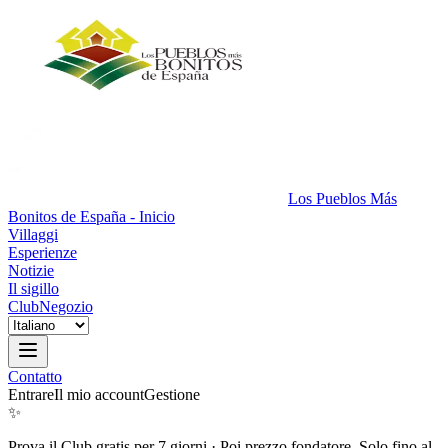
Los Pueblos Más
Bonitos de España - Inicio
Villaggi
Esperienze
Notizie
Il sigillo
Club
Negozio
Contatto
Entrare
Il mio account
Gestione
✨
Prova il Club gratis per 7 giorni
·
Poi prezzo fondatore. Solo fino al