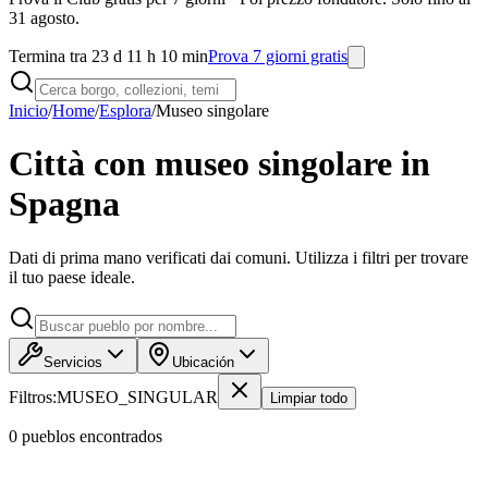
31 agosto.
Termina tra 23 d 11 h 10 min
Prova 7 giorni gratis
Inicio
/
Home
/
Esplora
/
Museo singolare
Città con museo singolare in
Spagna
Dati di prima mano verificati dai comuni. Utilizza i filtri per trovare
il tuo paese ideale.
Servicios
Ubicación
Filtros:
MUSEO_SINGULAR
Limpiar todo
0
pueblo
s
encontrado
s