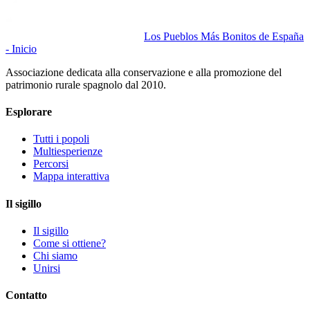
Los Pueblos Más Bonitos de España
- Inicio
Associazione dedicata alla conservazione e alla promozione del
patrimonio rurale spagnolo dal 2010.
Esplorare
Tutti i popoli
Multiesperienze
Percorsi
Mappa interattiva
Il sigillo
Il sigillo
Come si ottiene?
Chi siamo
Unirsi
Contatto