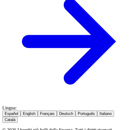
Lingua
:
Español
English
Français
Deutsch
Português
Italiano
Català
© 2026 I borghi più belli della Spagna. Tutti i diritti riservati.