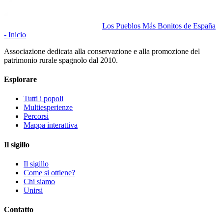
Los Pueblos Más Bonitos de España
- Inicio
Associazione dedicata alla conservazione e alla promozione del
patrimonio rurale spagnolo dal 2010.
Esplorare
Tutti i popoli
Multiesperienze
Percorsi
Mappa interattiva
Il sigillo
Il sigillo
Come si ottiene?
Chi siamo
Unirsi
Contatto