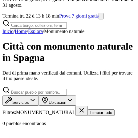
31 agosto.
Termina tra 22 d 13 h 18 min
Prova 7 giorni gratis
Inicio
/
Home
/
Esplora
/
Monumento naturale
Città con monumento naturale
in Spagna
Dati di prima mano verificati dai comuni. Utilizza i filtri per trovare
il tuo paese ideale.
Servicios
Ubicación
Filtros:
MONUMENTO_NATURAL
Limpiar todo
0
pueblo
s
encontrado
s