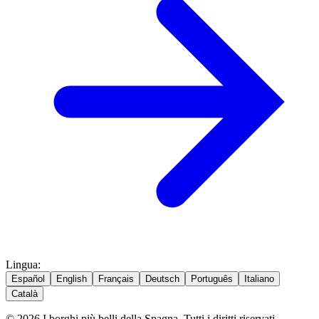
Lingua
:
Español
English
Français
Deutsch
Português
Italiano
Català
© 2026 I borghi più belli della Spagna. Tutti i diritti riservati.