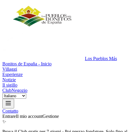
Los Pueblos Más
Bonitos de España - Inicio
Villaggi
Esperienze
Notizie
Il sigillo
Club
Negozio
Contatto
Entrare
Il mio account
Gestione
✨
Prova il Club gratis per 7 giorni
·
Poi prezzo fondatore. Solo fino al