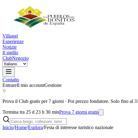
Villaggi
Esperienze
Notizie
Il sigillo
Club
Negozio
Contatto
Entrare
Il mio account
Gestione
✨
Prova il Club gratis per 7 giorni
·
Poi prezzo fondatore. Solo fino al 3
Termina tra 25 d 23 h 30 min
Prova 7 giorni gratis
Inicio
/
Home
/
Esplora
/
Festa di interesse turistico nazionale