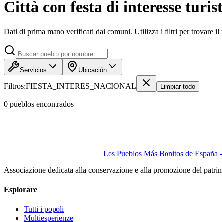
Città con festa di interesse turi
Dati di prima mano verificati dai comuni. Utilizza i filtri per trovare il
Servicios
Ubicación
Filtros:
FIESTA_INTERES_NACIONAL
Limpiar todo
0
pueblo
s
encontrado
s
Los Pueblos Más Bonitos de España - 
Associazione dedicata alla conservazione e alla promozione del patri
Esplorare
Tutti i popoli
Multiesperienze