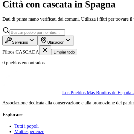
Città con cascata in Spagna
Dati di prima mano verificati dai comuni. Utilizza i filtri per trovare il
Servicios
Ubicación
Filtros:
CASCADA
Limpiar todo
0
pueblo
s
encontrado
s
Los Pueblos Más Bonitos de España - 
Associazione dedicata alla conservazione e alla promozione del patri
Esplorare
Tutti i popoli
Multiesperienze