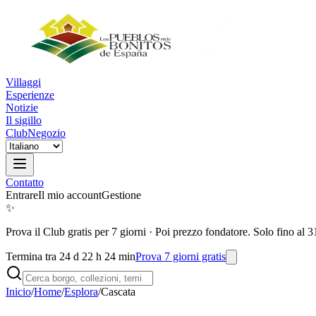
Villaggi
Esperienze
Notizie
Il sigillo
Club
Negozio
Contatto
Entrare
Il mio account
Gestione
✨
Prova il Club gratis per 7 giorni
·
Poi prezzo fondatore. Solo fino al 3
Termina tra 24 d 22 h 24 min
Prova 7 giorni gratis
Inicio
/
Home
/
Esplora
/
Cascata