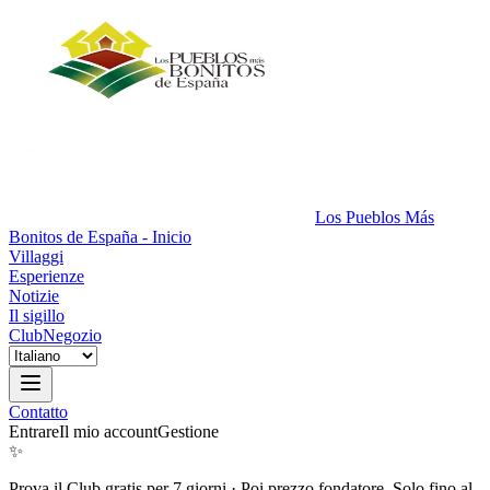
Los Pueblos Más
Bonitos de España - Inicio
Villaggi
Esperienze
Notizie
Il sigillo
Club
Negozio
Contatto
Entrare
Il mio account
Gestione
✨
Prova il Club gratis per 7 giorni
·
Poi prezzo fondatore. Solo fino al