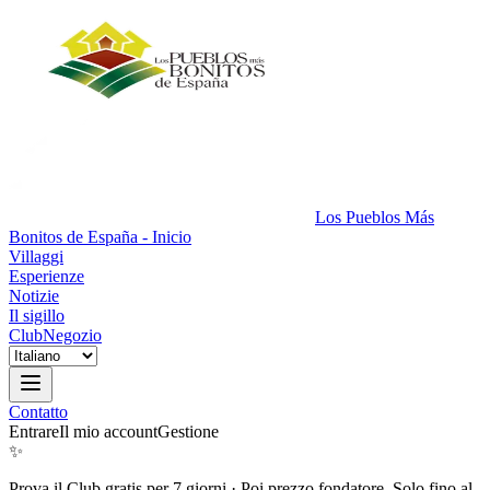
Los Pueblos Más
Bonitos de España - Inicio
Villaggi
Esperienze
Notizie
Il sigillo
Club
Negozio
Contatto
Entrare
Il mio account
Gestione
✨
Prova il Club gratis per 7 giorni
·
Poi prezzo fondatore. Solo fino al