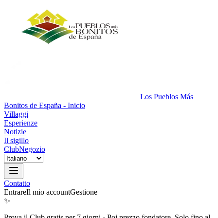
Los Pueblos Más
Bonitos de España - Inicio
Villaggi
Esperienze
Notizie
Il sigillo
Club
Negozio
Contatto
Entrare
Il mio account
Gestione
✨
Prova il Club gratis per 7 giorni
·
Poi prezzo fondatore. Solo fino al